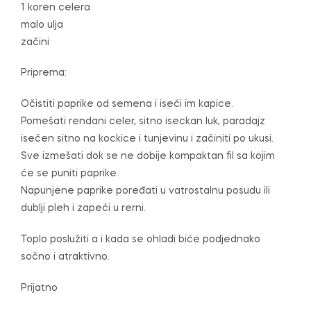
1 koren celera
malo ulja
začini
Priprema:
Očistiti paprike od semena i iseći im kapice.
Pomešati rendani celer, sitno iseckan luk, paradajz
isečen sitno na kockice i tunjevinu i začiniti po ukusi.
Sve izmešati dok se ne dobije kompaktan fil sa kojim
će se puniti paprike.
Napunjene paprike poređati u vatrostalnu posudu ili
dublji pleh i zapeći u rerni.
Toplo poslužiti a i kada se ohladi biće podjednako
sočno i atraktivno.
Prijatno