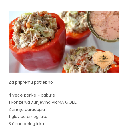
e
Za pripremu potrebno:
4 veće parike – babure
1 konzerva ,tunjevina PRIMA GOLD
2 zrelija paradajza
1 glavica crnog luka
3 čena belog luka