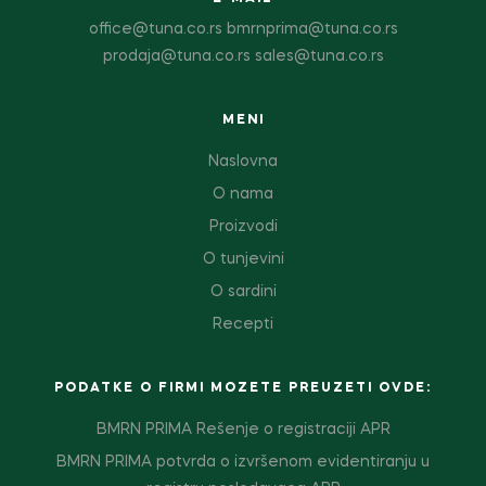
office@tuna.co.rs bmrnprima@tuna.co.rs
prodaja@tuna.co.rs sales@tuna.co.rs
MENI
Naslovna
O nama
Proizvodi
O tunjevini
O sardini
Recepti
PODATKE O FIRMI MOZETE PREUZETI OVDE:
BMRN PRIMA Rešenje o registraciji APR
BMRN PRIMA potvrda o izvršenom evidentiranju u