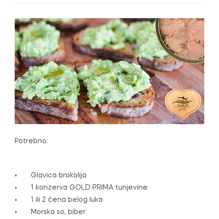
e
Potrebno:
• Glavica brokolija
• 1 konzerva GOLD PRIMA tunjevine
• 1 ili 2 čena belog luka
• Morska so, biber