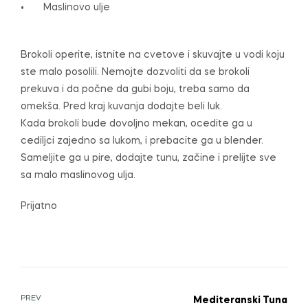
• Maslinovo ulje
Brokoli operite, istnite na cvetove i skuvajte u vodi koju
ste malo posolili. Nemojte dozvoliti da se brokoli
prekuva i da počne da gubi boju, treba samo da
omekša. Pred kraj kuvanja dodajte beli luk.
Kada brokoli bude dovoljno mekan, ocedite ga u
cediljci zajedno sa lukom, i prebacite ga u blender.
Sameljite ga u pire, dodajte tunu, začine i prelijte sve
sa malo maslinovog ulja.
Prijatno
PREV
Mediteranski Tuna