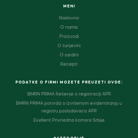
MENI
Naslovna
O nama
Proizvodi
O tunjevini
O sardini
Recepti
PODATKE O FIRMI MOZETE PREUZETI OVDE:
BMRN PRIMA Rešenje o registraciji APR
BMRN PRIMA potvrda o izvršenom evidentiranju u
registru poslodavaca APR
Exellent Privnedna komora Srbije