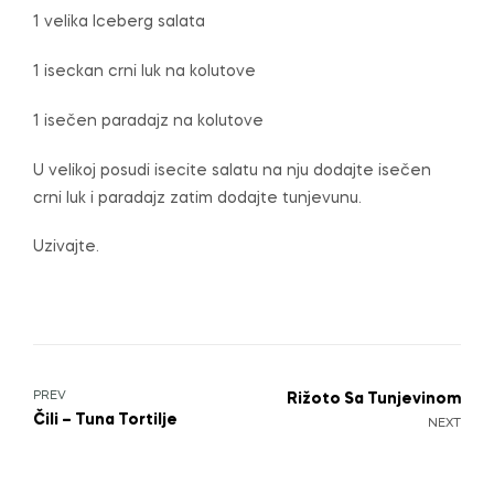
1 velika Iceberg salata
1 iseckan crni luk na kolutove
1 isečen paradajz na kolutove
U velikoj posudi isecite salatu na nju dodajte isečen
crni luk i paradajz zatim dodajte tunjevunu.
Uzivajte.
PREV
Rižoto Sa Tunjevinom
Čili – Tuna Tortilje
NEXT