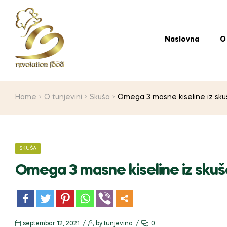
Naslovna
O
Home
O tunjevini
Skuša
Omega 3 masne kiseline iz skuše
SKUŠA
Omega 3 masne kiseline iz skuše 
m
septembar 12, 2021
by
tunjevina
0