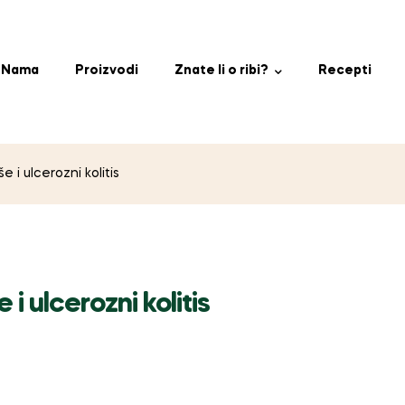
 Nama
Proizvodi
Znate li o ribi?
Recepti
 i ulcerozni kolitis
i ulcerozni kolitis